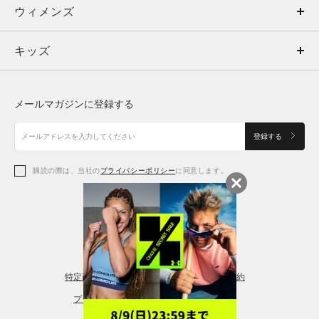
ウィメンズ
トップス
ウィメンズ
キッズ
トップス
ボトムス
キッズ
トップス
ボトムス
シューズ
シューズ
メールマガジンに登録する
ボトムス
シューズ
アクセサリー
アクセサリー
登録する
シューズ
アクセサリー
購読の際は、当社の
プライバシーポリシー
に同意します。
アクセサリー
スポーツブラ
レギンス＆タイツ
特定商取引法に基づく通販の表記
会員規約
プライバシーポリシー