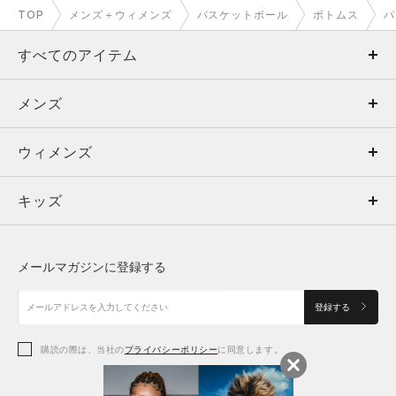
TOP
メンズ＋ウィメンズ
バスケットボール
ボトムス
パ
すべてのアイテム
メンズ
メンズ
ウィメンズ
トップス
ウィメンズ
キッズ
トップス
ボトムス
キッズ
トップス
ボトムス
シューズ
シューズ
メールマガジンに登録する
ボトムス
シューズ
アクセサリー
アクセサリー
登録する
シューズ
アクセサリー
購読の際は、当社の
プライバシーポリシー
に同意します。