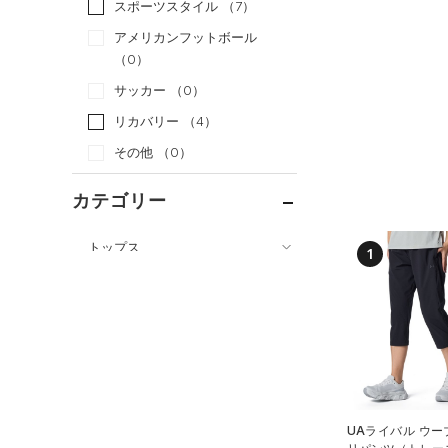
スポーツスタイル
（7）
アメリカンフットボール
（0）
サッカー
（0）
リカバリー
（4）
その他
（0）
カテゴリー
トップス
1
ボトムス
すべてのトップス
すべてのボトムス
（0）
ベースレイヤー
（3）
レギンス&タイツ
（5）
Tシャツ
（5）
ショートパンツ
（7）
タンクトップ
（3）
パンツ(ロングパンツ)
（0）
ポロシャツ
UAライバル ウー
（0）