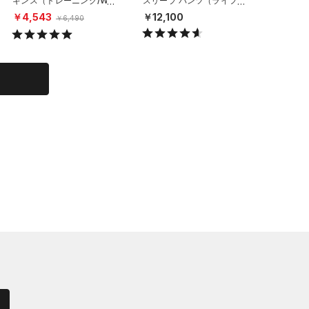
ギンス（トレーニング/WO
スリープ パンツ（ライフス
ーニング/
MEN）
タイル/UNISEX）
￥6,93
￥4,543
￥12,100
￥6,490