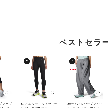
ベストセラ
2
3
SALE
ブン カプ
UAベロシティ タイツ（ラ
UAライバル ウーブン ワイ