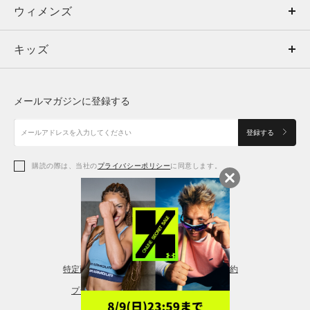
ウィメンズ
トップス
ウィメンズ
キッズ
トップス
ボトムス
キッズ
トップス
ボトムス
シューズ
シューズ
メールマガジンに登録する
ボトムス
シューズ
アクセサリー
アクセサリー
登録する
シューズ
アクセサリー
購読の際は、当社の
プライバシーポリシー
に同意します。
アクセサリー
スポーツブラ
レギンス＆タイツ
特定商取引法に基づく通販の表記
会員規約
プライバシーポリシー