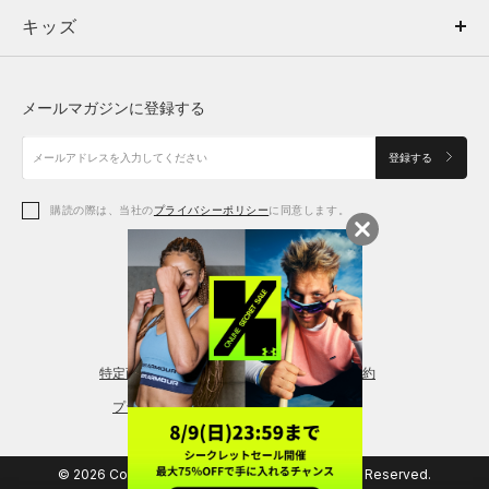
キッズ
トップス
ボトムス
キッズ
トップス
ボトムス
シューズ
シューズ
メールマガジンに登録する
ボトムス
シューズ
アクセサリー
アクセサリー
登録する
シューズ
アクセサリー
購読の際は、当社の
プライバシーポリシー
に同意します。
アクセサリー
スポーツブラ
レギンス＆タイツ
特定商取引法に基づく通販の表記
会員規約
プライバシーポリシー
© 2026 Copyright DOME Corporation. All Rights Reserved.