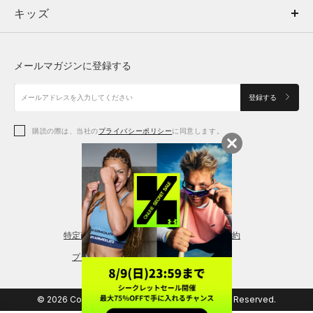
キッズ
トップス
ボトムス
キッズ
トップス
ボトムス
シューズ
シューズ
メールマガジンに登録する
ボトムス
シューズ
アクセサリー
アクセサリー
登録する
シューズ
アクセサリー
購読の際は、当社の
プライバシーポリシー
に同意します。
アクセサリー
スポーツブラ
レギンス＆タイツ
特定商取引法に基づく通販の表記
会員規約
プライバシーポリシー
© 2026 Copyright DOME Corporation. All Rights Reserved.