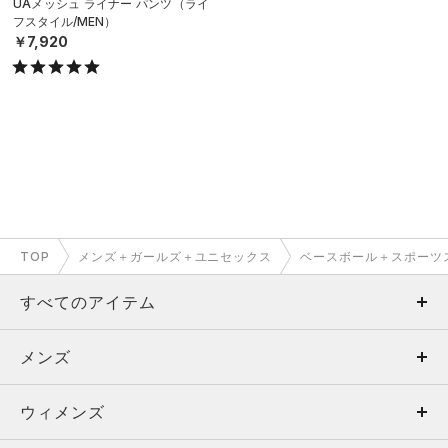
UAメッシュ ライナー パンツ（ライ
フスタイル/MEN）
￥7,920
TOP
メンズ＋ガールズ＋ユニセックス
ベースボール＋スポーツ
すべてのアイテム
メンズ
メンズ
ウィメンズ
トップス
ウィメンズ