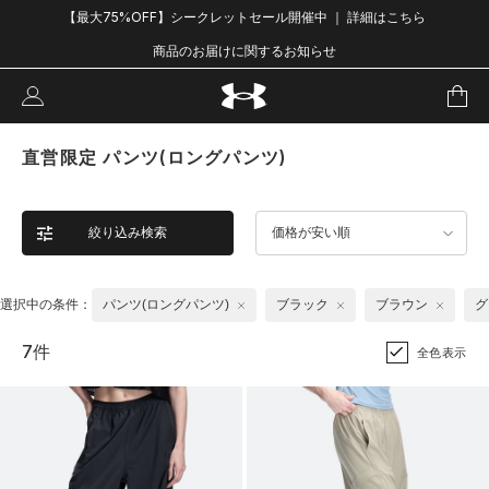
【最大75%OFF】シークレットセール開催中 ｜ 詳細はこちら
商品のお届けに関するお知らせ
直営限定 パンツ(ロングパンツ)
絞り込み検索
価格が安い順
選択中の条件：
パンツ(ロングパンツ)
ブラック
ブラウン
グ
7件
全色表示