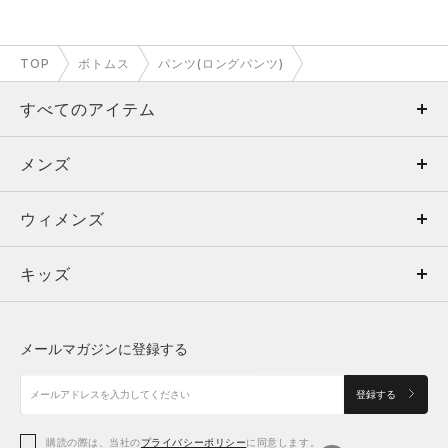
TOP
ボトムス
パンツ(ロングパンツ)
すべてのアイテム
メンズ
メンズ
ウィメンズ
トップス
ウィメンズ
キッズ
トップス
ボトムス
キッズ
トップス
ボトムス
シューズ
シューズ
メールマガジンに登録する
ボトムス
シューズ
アクセサリー
アクセサリー
登録する
シューズ
アクセサリー
購読の際は、当社の
プライバシーポリシー
に同意します。