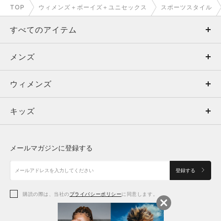
TOP
ウィメンズ＋ボーイズ＋ユニセックス
スポーツスタイル
すべてのアイテム
メンズ
メンズ
ウィメンズ
トップス
ウィメンズ
キッズ
トップス
ボトムス
キッズ
トップス
ボトムス
シューズ
シューズ
メールマガジンに登録する
ボトムス
シューズ
アクセサリー
アクセサリー
登録する
シューズ
アクセサリー
購読の際は、当社の
プライバシーポリシー
に同意します。