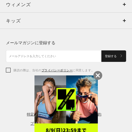
ウィメンズ
トップス
ウィメンズ
キッズ
トップス
ボトムス
キッズ
トップス
ボトムス
シューズ
シューズ
メールマガジンに登録する
ボトムス
シューズ
アクセサリー
アクセサリー
登録する
シューズ
アクセサリー
購読の際は、当社の
プライバシーポリシー
に同意します。
アクセサリー
スポーツブラ
レギンス＆タイツ
特定商取引法に基づく通販の表記
会員規約
プライバシーポリシー