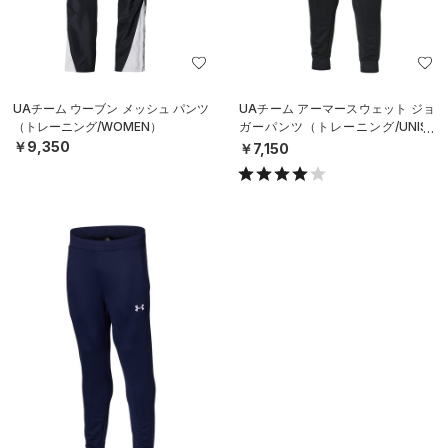
UAチーム ウーブン メッシュ パンツ
UAチーム アーマースウェット ジョ
（トレーニング/WOMEN）
ガーパンツ（トレーニング/UNISE
X）
￥9,350
￥7,150