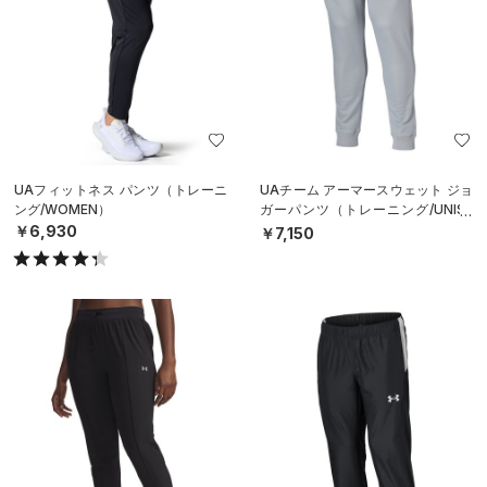
UAフィットネス パンツ（トレーニ
UAチーム アーマースウェット ジョ
ング/WOMEN）
ガーパンツ（トレーニング/UNISE
X）
￥6,930
￥7,150