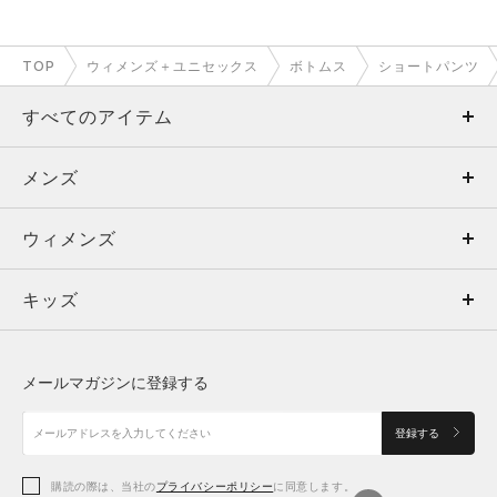
TOP
ウィメンズ＋ユニセックス
ボトムス
ショートパンツ
すべてのアイテム
メンズ
メンズ
ウィメンズ
トップス
ウィメンズ
キッズ
トップス
ボトムス
キッズ
トップス
ボトムス
シューズ
シューズ
メールマガジンに登録する
ボトムス
シューズ
アクセサリー
アクセサリー
登録する
シューズ
アクセサリー
購読の際は、当社の
プライバシーポリシー
に同意します。