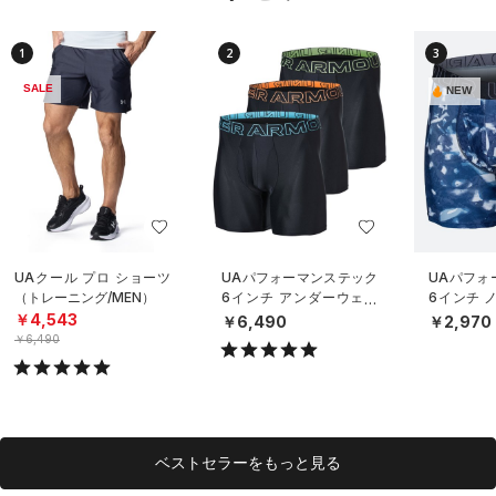
1
2
3
SALE
NEW
UAクール プロ ショーツ
UAパフォーマンステック
UAパフォ
（トレーニング/MEN）
6インチ アンダーウェア
6インチ 
（3枚セット）（トレーニ
ダーウェ
￥4,543
￥6,490
￥2,970
ング/MEN）
グ/MEN）
￥6,490
ベストセラーをもっと見る