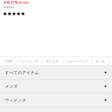
￥9,779
30%OFF
￥13,970
TOP
トレーニング
ボトムス
ショートパンツ
セール
すべてのアイテム
メンズ
メンズ
ウィメンズ
トップス
ウィメンズ