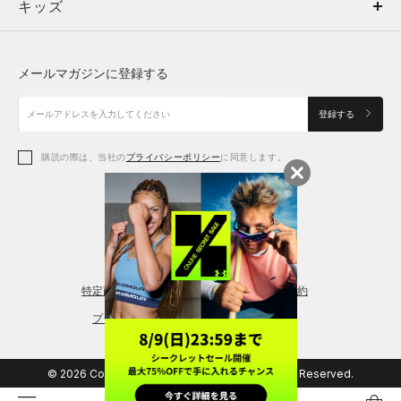
キッズ
トップス
ボトムス
キッズ
トップス
ボトムス
シューズ
シューズ
メールマガジンに登録する
ボトムス
シューズ
アクセサリー
アクセサリー
登録する
シューズ
アクセサリー
購読の際は、当社の
プライバシーポリシー
に同意します。
アクセサリー
スポーツブラ
レギンス＆タイツ
特定商取引法に基づく通販の表記
会員規約
プライバシーポリシー
© 2026 Copyright DOME Corporation. All Rights Reserved.