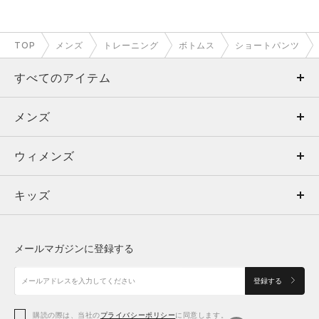
TOP
メンズ
トレーニング
ボトムス
ショートパンツ
すべてのアイテム
メンズ
メンズ
ウィメンズ
トップス
ウィメンズ
キッズ
トップス
ボトムス
キッズ
トップス
ボトムス
シューズ
シューズ
メールマガジンに登録する
ボトムス
シューズ
アクセサリー
アクセサリー
登録する
シューズ
アクセサリー
購読の際は、当社の
プライバシーポリシー
に同意します。