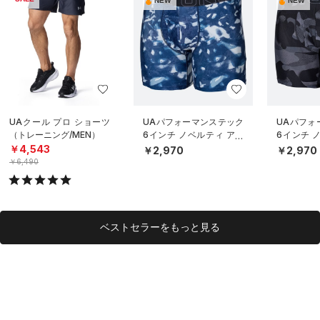
NEW
NEW
UAクール プロ ショーツ
UAパフォーマンステック
UAパフォ
（トレーニング/MEN）
6インチ ノベルティ アン
6インチ 
ダーウェア（トレーニン
ダーウェ
￥4,543
￥2,970
￥2,970
グ/MEN）
グ/MEN）
￥6,490
ベストセラーをもっと見る