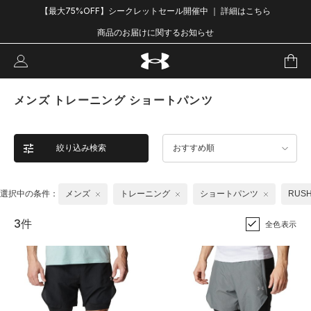
【最大75%OFF】シークレットセール開催中 ｜ 詳細はこちら
商品のお届けに関するお知らせ
メンズ トレーニング ショートパンツ
絞り込み検索
おすすめ順
選択中の条件：
メンズ
トレーニング
ショートパンツ
RUS
3件
全色表示