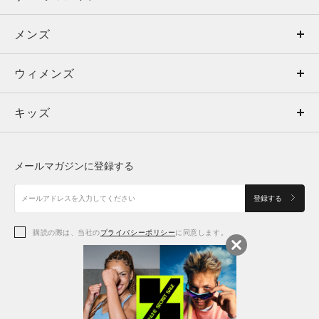
メンズ
メンズ
ウィメンズ
トップス
ウィメンズ
キッズ
トップス
ボトムス
キッズ
トップス
ボトムス
シューズ
シューズ
メールマガジンに登録する
ボトムス
シューズ
アクセサリー
アクセサリー
登録する
シューズ
アクセサリー
購読の際は、当社の
プライバシーポリシー
に同意します。
アクセサリー
スポーツブラ
レギンス＆タイツ