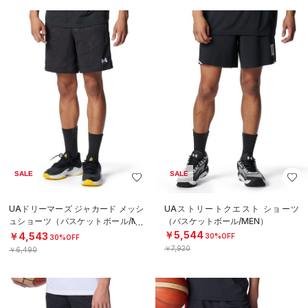
SALE
SALE
UAドリーマーズ ジャカード メッシ
UAストリートクエスト ショーツ
ュショーツ（バスケットボール/ME
（バスケットボール/MEN）
N）
￥5,544
￥4,543
30%OFF
30%OFF
￥7,920
￥6,490