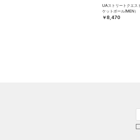
Armour Fleece(アーマーフリ
30X32
UAストリートクエス
ケットボール/MEN）
ース)
（0）
30X34
￥8,470
30X36
32X30
32X32
32X34
32X36
34X30
34X32
34X34
34X36
36X32
36X34
36X36
38X32