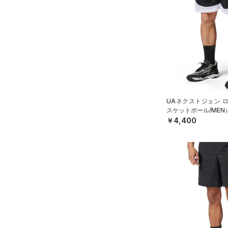
シューズ
（0）
ダウン・コート
すべてのアクセサリー
（0）
スポーツブラ
すべてのシューズ
（1）
バックパック
サイズ
（0）
（7）
セットアップ
スポーツシューズ
ショルダー＆トートバッグ
（0）
YXS(120cm)
カラー
（0）
（0）
スイムウェア
スパイク
YS(130cm)
（2）
サックパック
スポーツスタイルシューズ
YM(140cm)
（0）
価格
（0）
ウェストバッグ
ブラック
ホワイト
ブラウン
グリーン
YL(150cm)
UAネクストジェン 
（0）
サンダル
（0）
ダッフルバッグ
スケットボール/MEN
テクノロジー
YXL(160cm)
￥4,400
（0）
キャップ＆ビーニー
～
円
円
XS
ブルー
パープル
レッド
イエロー
（0）
FLOW(フロー)
（0）
ベルト
在庫
S
HOVR(ホバー)
（0）
（0）
グローブ・手袋
M
オレンジ
その他
在庫あり
CHARGED(チャージド)
（0）
限定
（0）
アイウェア
L
MICRO G(マイクロＧ)
（0）
リストバンド＆ヘッドバンド
XL
直営限定
（0）
コレクション
（0）
TRIBASE(トライベース)
2XL
公式サイト限定
（0）
（0）
（0）
スポーツマスク
3XL
プロジェクトロック
（0）
在庫残りわずか
（0）