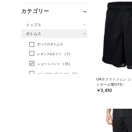
カテゴリー
トップス
ボトムス
すべてのトップス
すべてのボトムス
（2）
ベースレイヤー
（3）
レギンス&タイツ
（26）
Tシャツ
（18）
ショートパンツ
（4）
タンクトップ
（3）
パンツ(ロングパンツ)
（0）
ポロシャツ
UAネクストジェン 
（0）
スウェット＆フリース
トボール/BOYS）
（2）
ロングTシャツ
￥3,410
（0）
アンダーウェア
（1）
パーカー&トレーナー
（0）
スカート
（0）
ジャケット
（0）
スイムウェア
（1）
ジャージ
（0）
ベスト
アクセサリー