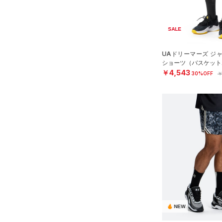
RUSH(ラッシュ)
（0）
（10）
ソックス
4XL
ステフィン・カリー
（0）
ISO-CHILL(アイソチル)
（0）
5XL
（0）
ネックウォーマー
アジア限定
（0）
SALE
Tech(テック)
（0）
6XL
（0）
スリーブ
COLDGEAR ARMOUR(コール
0
UAドリーマーズ ジ
（0）
ドギアアーマー)
タオル
（0）
ショーツ（バスケット
2
￥4,543
HEATGEAR ARMOUR(ヒート
（0）
30%OFF
￥
ボール
4
ギアアーマー)
（0）
（0）
イヤホン＆ヘッドホン
6
STORM(ストーム)
（2）
（0）
ウォーターボトル
8
COLDGEAR INFRARED(コー
（0）
その他
ルドギアインフラレッド)
30
（0）
32
AUXETIC(オーゼティック)
34
（0）
36
Charged Cotton(チャージド
38
コットン)
（0）
40
Rival Fleece(ライバルフリー
NEW
ス)
（0）
30X30