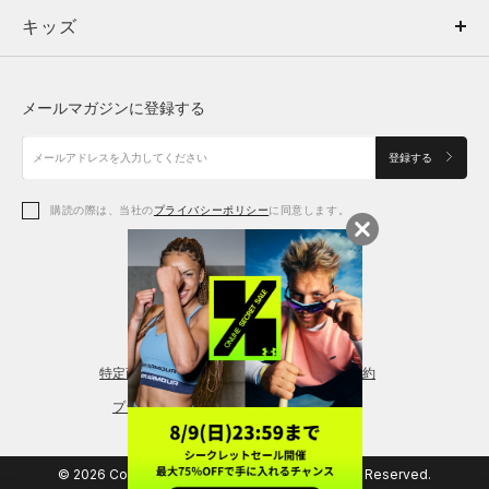
キッズ
トップス
ボトムス
キッズ
トップス
ボトムス
シューズ
シューズ
メールマガジンに登録する
ボトムス
シューズ
アクセサリー
アクセサリー
登録する
シューズ
アクセサリー
購読の際は、当社の
プライバシーポリシー
に同意します。
アクセサリー
スポーツブラ
レギンス＆タイツ
特定商取引法に基づく通販の表記
会員規約
プライバシーポリシー
© 2026 Copyright DOME Corporation. All Rights Reserved.