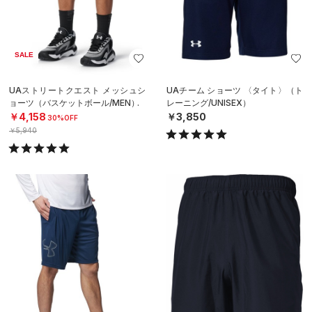
SALE
UAストリートクエスト メッシュシ
UAチーム ショーツ 〈タイト〉（ト
ョーツ（バスケットボール/MEN）
レーニング/UNISEX）
￥4,158
￥3,850
30%OFF
￥5,940