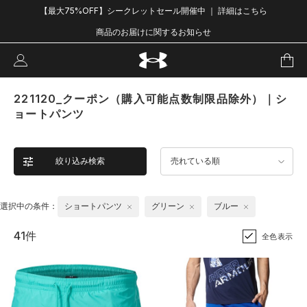
【最大75%OFF】シークレットセール開催中 ｜ 詳細はこちら
商品のお届けに関するお知らせ
221120_クーポン（購入可能点数制限品除外）｜シ
ョートパンツ
絞り込み検索
売れている順
選択中の条件：
ショートパンツ
グリーン
ブルー
41件
全色表示