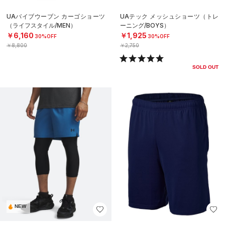
UAバイブウーブン カーゴショーツ
UAテック メッシュショーツ（トレ
（ライフスタイル/MEN）
ーニング/BOYS）
￥6,160
￥1,925
30%OFF
30%OFF
￥8,800
￥2,750
SOLD OUT
NEW