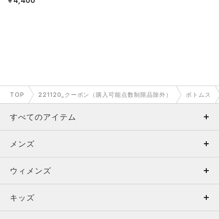
￥4,400
TOP
221120_クーポン（購入可能点数制限品除外）
ボトムス
すべてのアイテム
メンズ
メンズ
ウィメンズ
トップス
ウィメンズ
キッズ
トップス
ボトムス
キッズ