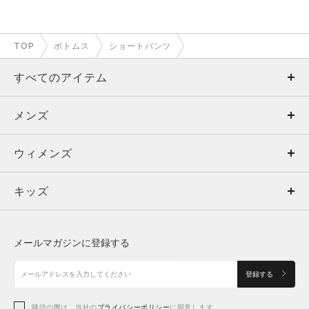
TOP
ボトムス
ショートパンツ
すべてのアイテム
メンズ
メンズ
ウィメンズ
トップス
ウィメンズ
キッズ
トップス
ボトムス
キッズ
トップス
ボトムス
シューズ
シューズ
メールマガジンに登録する
ボトムス
シューズ
アクセサリー
アクセサリー
登録する
シューズ
アクセサリー
購読の際は、当社の
プライバシーポリシー
に同意します。