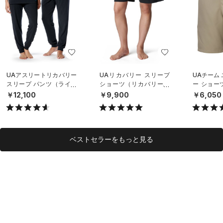
UAアスリートリカバリー
UAリカバリー スリープ
UAチーム
スリープ パンツ（ライフ
ショーツ（リカバリー/U
ー ショー
スタイル/UNISEX）
NISEX）
グ/UNISE
￥12,100
￥9,900
￥6,050
ベストセラーをもっと見る