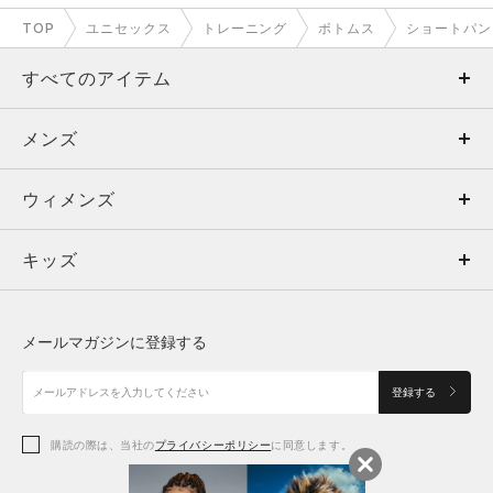
TOP
ユニセックス
トレーニング
ボトムス
ショートパン
すべてのアイテム
メンズ
メンズ
ウィメンズ
トップス
ウィメンズ
キッズ
トップス
ボトムス
キッズ
トップス
ボトムス
シューズ
シューズ
メールマガジンに登録する
ボトムス
シューズ
アクセサリー
アクセサリー
登録する
シューズ
アクセサリー
購読の際は、当社の
プライバシーポリシー
に同意します。