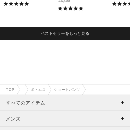
ング/MEN）
￥6,490
ベストセラーをもっと見る
TOP
ボトムス
ショートパンツ
すべてのアイテム
メンズ
メンズ