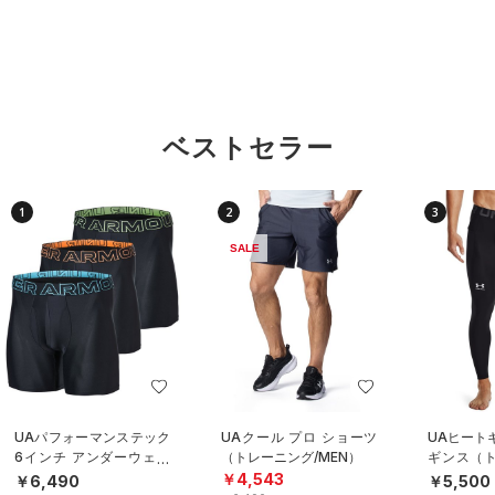
ベストセラー
1
2
3
SALE
UAパフォーマンステック
UAクール プロ ショーツ
UAヒート
6インチ アンダーウェア
（トレーニング/MEN）
ギンス（ト
（3枚セット）（トレーニ
EN）
￥4,543
￥6,490
￥5,500