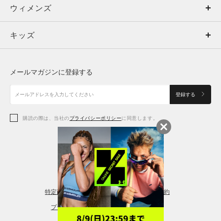
ウィメンズ
トップス
ウィメンズ
キッズ
トップス
ボトムス
キッズ
トップス
ボトムス
シューズ
シューズ
メールマガジンに登録する
ボトムス
シューズ
アクセサリー
アクセサリー
登録する
シューズ
アクセサリー
購読の際は、当社の
プライバシーポリシー
に同意します。
アクセサリー
スポーツブラ
レギンス＆タイツ
特定商取引法に基づく通販の表記
会員規約
プライバシーポリシー