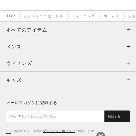
TOP
メンズ＋ユニセックス
トレーニング
ボトムス
ショ
すべてのアイテム
メンズ
メンズ
ウィメンズ
トップス
ウィメンズ
キッズ
トップス
ボトムス
キッズ
トップス
ボトムス
シューズ
シューズ
メールマガジンに登録する
ボトムス
シューズ
アクセサリー
アクセサリー
登録する
シューズ
アクセサリー
購読の際は、当社の
プライバシーポリシー
に同意します。