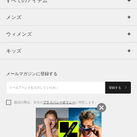
すべてのアイテム
メンズ
メンズ
ウィメンズ
トップス
ウィメンズ
キッズ
トップス
ボトムス
キッズ
トップス
ボトムス
シューズ
シューズ
メールマガジンに登録する
ボトムス
シューズ
アクセサリー
アクセサリー
登録する
シューズ
アクセサリー
購読の際は、当社の
プライバシーポリシー
に同意します。
アクセサリー
スポーツブラ
レギンス＆タイツ