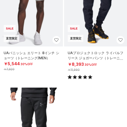
SALE
SALE
直営限定
直営限定
UAバニッシュ エリート 8インチ シ
UAプロジェクトロック ライバルフ
ョーツ（トレーニング/MEN）
リース ジョガーパンツ（トレーニン
グ/MEN）
￥5,544
￥8,393
30%OFF
30%OFF
￥7,920
￥11,990