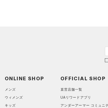
L
リストバンド＆ヘッドバンド
MICRO G(マイクロＧ)
（0）
（0）
XL
直営限定
（25）
TRIBASE(トライベース)
2XL
（0）
スポーツマスク
公式サイト限定
（0）
（0）
3XL
（3）
ソックス
在庫残りわずか
（7）
RUSH(ラッシュ)
（0）
4XL
（0）
ネックウォーマー
ISO-CHILL(アイソチル)
（0）
コレクション
5XL
（0）
Tech(テック)
スリーブ
（0）
6XL
プロジェクトロック
（0）
COLDGEAR ARMOUR(コール
（0）
タオル
0
ドギアアーマー)
（0）
ステフィン・カリー
（0）
（0）
ボール
2
HEATGEAR ARMOUR(ヒート
アジア限定
（0）
（0）
イヤホン＆ヘッドホン
4
ギアアーマー)
（0）
6
（0）
ウォーターボトル
STORM(ストーム)
（2）
ONLINE SHOP
OFFICIAL SHOP
8
COLDGEAR INFRARED(コー
（0）
その他
ルドギアインフラレッド)
30
メンズ
直営店舗一覧
（0）
32
ウィメンズ
UAリワードアプリ
AUXETIC(オーゼティック)
34
キッズ
アンダーアーマー コミュニ
（0）