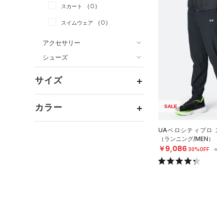
（0）
スカート
（0）
ジャケット
（0）
スイムウェア
（0）
ジャージ
（3）
ベスト
アクセサリー
シューズ
（0）
ダウン・コート
すべてのアクセサリー
（0）
スポーツブラ
すべてのシューズ
（2）
バックパック
サイズ
（0）
（2）
セットアップ
スポーツシューズ
（1）
ショルダー＆トートバッグ
YXS(120cm)
カラー
（0）
（0）
SALE
スイムウェア
スパイク
（0）
サックパック
YS(130cm)
スポーツスタイルシューズ
（0）
ウェストバッグ
UAベロシティプロ 
YM(140cm)
（0）
価格
（ランニング/MEN）
（0）
ダッフルバッグ
ブラック
ホワイト
ブラウン
グリーン
YL(150cm)
￥9,086
（0）
サンダル
30%OFF
￥
（3）
キャップ＆ビーニー
テクノロジー
YXL(160cm)
～
円
円
（0）
XS
ベルト
ブルー
パープル
レッド
イエロー
FLOW(フロー)
（0）
在庫
S
（3）
グローブ・手袋
HOVR(ホバー)
（0）
M
（0）
アイウェア
オレンジ
その他
在庫あり
CHARGED(チャージド)
（0）
限定