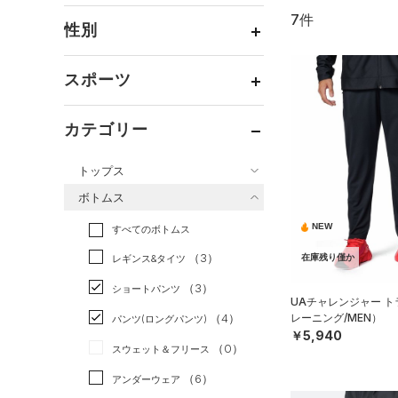
7件
通常価格
（3）
性別
セール
（4）
メンズ
（5）
スポーツ
ウィメンズ
（3）
ベースボール
（0）
ボーイズ
（0）
カテゴリー
バスケットボール
（0）
ガールズ
（0）
トップス
ゴルフ
（0）
ユニセックス
（1）
ボトムス
トレーニング
すべてのトップス
（1）
NEW
すべてのボトムス
ランニング
（4）
（12）
ベースレイヤー
（3）
スポーツスタイル
（1）
レギンス&タイツ
在庫残り僅か
（4）
Tシャツ
アメリカンフットボール
（3）
ショートパンツ
（0）
タンクトップ
UAチャレンジャー 
（0）
レーニング/MEN）
（4）
パンツ(ロングパンツ)
（0）
ポロシャツ
サッカー
（0）
￥5,940
（0）
スウェット＆フリース
（0）
ロングTシャツ
リカバリー
（1）
（6）
アンダーウェア
（4）
パーカー&トレーナー
その他
（0）