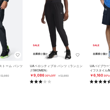
SALE
SALE
在庫残り僅か
在庫残り僅か
ストーム パンツ
UAベロシティプロ パンツ（ランニン
UAバイブウー
グ/WOMEN）
イフスタイル/
￥9,086
￥6,160
12,980
30%OFF
￥12,980
30%