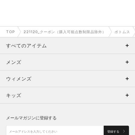
TOP
221120_クーポン（購入可能点数制限品除外）
ボトムス
すべてのアイテム
メンズ
メンズ
ウィメンズ
トップス
ウィメンズ
キッズ
トップス
ボトムス
キッズ
トップス
ボトムス
シューズ
シューズ
メールマガジンに登録する
ボトムス
シューズ
アクセサリー
アクセサリー
登録する