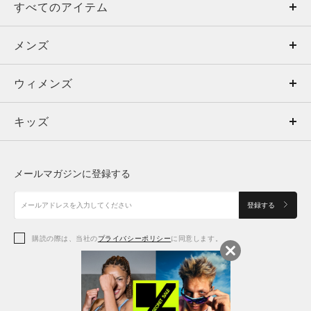
すべてのアイテム
メンズ
メンズ
ウィメンズ
トップス
ウィメンズ
キッズ
トップス
ボトムス
キッズ
トップス
ボトムス
シューズ
シューズ
メールマガジンに登録する
ボトムス
シューズ
アクセサリー
アクセサリー
登録する
シューズ
アクセサリー
購読の際は、当社の
プライバシーポリシー
に同意します。
アクセサリー
スポーツブラ