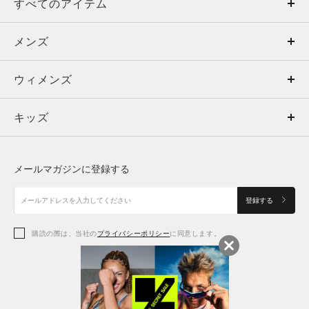
すべてのアイテム
メンズ
メンズ
ウィメンズ
トップス
ウィメンズ
キッズ
トップス
ボトムス
キッズ
トップス
ボトムス
シューズ
シューズ
メールマガジンに登録する
ボトムス
シューズ
アクセサリー
アクセサリー
登録する
シューズ
アクセサリー
購読の際は、当社の
プライバシーポリシー
に同意します。
アクセサリー
スポーツブラ