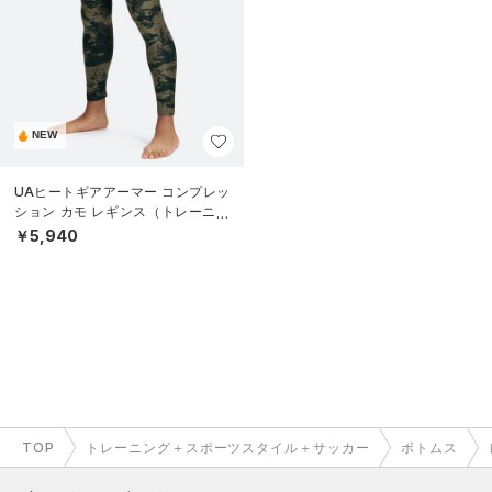
NEW
UAヒートギアアーマー コンプレッ
ション カモ レギンス（トレーニン
グ/MEN）
￥5,940
TOP
トレーニング＋スポーツスタイル＋サッカー
ボトムス