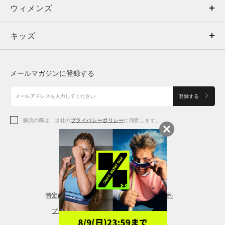
ウィメンズ
トップス
ウィメンズ
キッズ
トップス
ボトムス
キッズ
トップス
ボトムス
シューズ
シューズ
メールマガジンに登録する
ボトムス
シューズ
アクセサリー
アクセサリー
登録する
シューズ
アクセサリー
購読の際は、当社の
プライバシーポリシー
に同意します。
アクセサリー
スポーツブラ
レギンス＆タイツ
特定商取引法に基づく通販の表記
会員規約
プライバシーポリシー