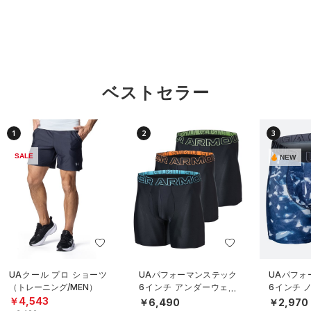
ベストセラー
1
2
3
SALE
NEW
UAクール プロ ショーツ
UAパフォーマンステック
UAパフォ
（トレーニング/MEN）
6インチ アンダーウェア
6インチ 
（3枚セット）（トレーニ
ダーウェ
￥4,543
￥6,490
￥2,970