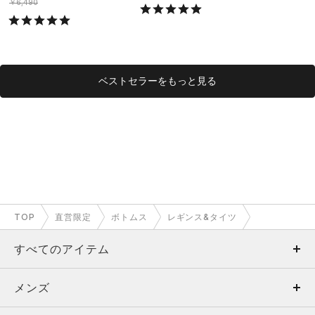
ング/MEN）
グ/MEN）
￥6,490
ベストセラーをもっと見る
TOP
直営限定
ボトムス
レギンス&タイツ
すべてのアイテム
メンズ
メンズ