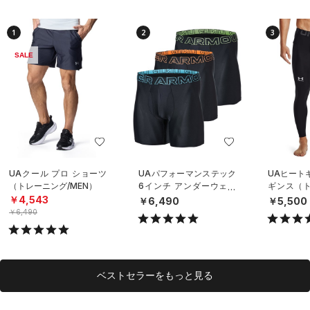
1
2
3
SALE
UAクール プロ ショーツ
UAパフォーマンステック
UAヒート
（トレーニング/MEN）
6インチ アンダーウェア
ギンス（ト
（3枚セット）（トレーニ
EN）
￥4,543
￥6,490
￥5,500
ング/MEN）
￥6,490
ベストセラーをもっと見る