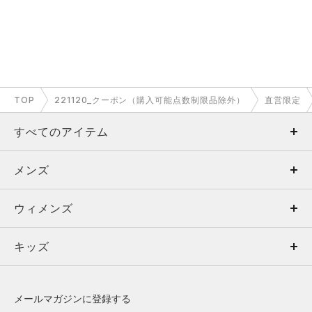
TOP
221120_クーポン（購入可能点数制限品除外）
直営限定
すべてのアイテム
メンズ
メンズ
ウィメンズ
トップス
ウィメンズ
キッズ
トップス
ボトムス
キッズ
トップス
ボトムス
シューズ
シューズ
メールマガジンに登録する