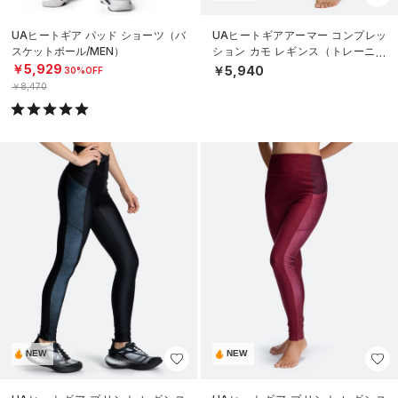
UAヒートギア パッド ショーツ（バ
UAヒートギアアーマー コンプレッ
スケットボール/MEN）
ション カモ レギンス（トレーニン
グ/MEN）
￥5,929
￥5,940
30%OFF
￥8,470
NEW
NEW