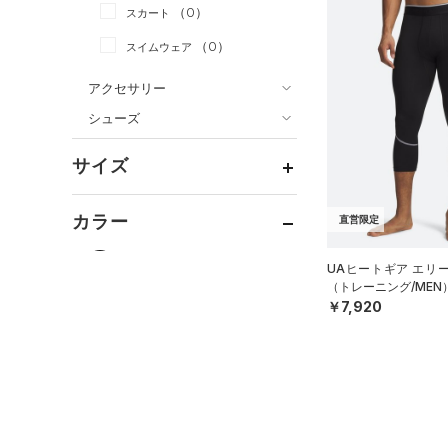
（0）
スカート
（1）
ジャケット
（0）
スイムウェア
（1）
ジャージ
（0）
ベスト
アクセサリー
シューズ
（2）
ダウン・コート
すべてのアクセサリー
（0）
スポーツブラ
すべてのシューズ
（0）
バックパック
サイズ
（0）
（8）
セットアップ
スポーツシューズ
ショルダー＆トートバッグ
（0）
YXS(120cm)
カラー
（0）
（0）
直営限定
スイムウェア
スパイク
YS(130cm)
（0）
サックパック
スポーツスタイルシューズ
UAヒートギア エリー
YM(140cm)
（4）
（0）
ウェストバッグ
（トレーニング/MEN
ブラック
ホワイト
ブラウン
グリーン
YL(150cm)
￥7,920
（0）
サンダル
（1）
ダッフルバッグ
YXL(160cm)
（0）
キャップ＆ビーニー
XS
ブルー
パープル
レッド
イエロー
（0）
ベルト
S
（1）
グローブ・手袋
M
オレンジ
その他
（1）