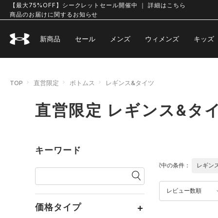
【最大75%OFF】シークレットセール開催中 ｜ 詳細はこちら
商品のお届けに関するお知らせ
新商品
セール
メンズ
ウィメンズ
キッズ
TOP
直営限定
ボトムス
レギンス&タイツ
直営限定 レギンス&タ
キーワード
選択中の条件：
レギン
レビュー数順
価格タイプ