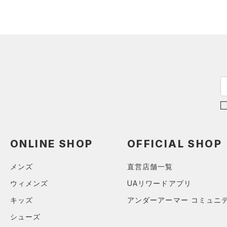
アイウェア
L
リストバンド＆ヘッドバンド
XL
価格
（0）
2XL
（0）
スポーツマスク
3XL
テクノロジー
～
（0）
円
円
ソックス
4XL
FLOW(フロー)
（0）
在庫
5XL
（0）
ネックウォーマー
HOVR(ホバー)
（0）
6XL
（0）
スリーブ
在庫あり
CHARGED(チャージド)
（0）
FREE
（0）
タオル
MICRO G(マイクロＧ)
（0）
限定
（0）
ボール
TRIBASE(トライベース)
ONLINE SHOP
OFFICIAL SHOP
（0）
（0）
イヤホン＆ヘッドホン
直営限定
（5）
RUSH(ラッシュ)
（0）
（0）
ウォーターボトル
公式サイト限定
（1）
メンズ
直営店舗一覧
ISO-CHILL(アイソチル)
（0）
在庫残りわずか
（3）
（0）
その他
ウィメンズ
UAリワードアプリ
Tech(テック)
（0）
キッズ
アンダーアーマー コミュニ
コレクション
COLDGEAR ARMOUR(コール
シューズ
ドギアアーマー)
（0）