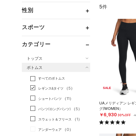
5件
通常価格
（4）
性別
セール
（1）
メンズ
（2）
スポーツ
ウィメンズ
（3）
ベースボール
（0）
ボーイズ
（0）
カテゴリー
バスケットボール
（0）
ガールズ
（0）
トップス
ゴルフ
（0）
ユニセックス
（0）
ボトムス
トレーニング
すべてのトップス
（4）
すべてのボトムス
ランニング
（1）
（8）
ベースレイヤー
（5）
スポーツスタイル
（0）
レギンス&タイツ
SALE
（10）
Tシャツ
アメリカンフットボール
（11）
ショートパンツ
（0）
タンクトップ
UAメリディアン レ
（0）
グ/WOMEN）
（5）
パンツ(ロングパンツ)
（0）
ポロシャツ
サッカー
（0）
￥6,930
30%OFF
￥
（1）
スウェット＆フリース
（5）
ロングTシャツ
リカバリー
（0）
（0）
アンダーウェア
（1）
パーカー&トレーナー
その他
（0）