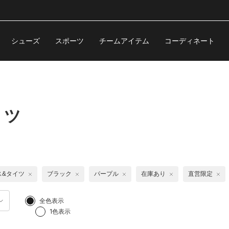
シューズ
スポーツ
チームアイテム
コーディネート
イツ
ス&タイツ
ブラック
パープル
在庫あり
直営限定
全色表示
1色表示