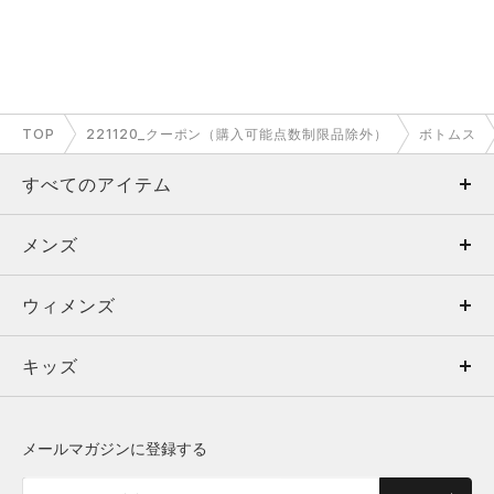
TOP
221120_クーポン（購入可能点数制限品除外）
ボトムス
すべてのアイテム
メンズ
メンズ
ウィメンズ
トップス
ウィメンズ
キッズ
トップス
ボトムス
キッズ
トップス
ボトムス
シューズ
シューズ
メールマガジンに登録する
ボトムス
シューズ
アクセサリー
アクセサリー