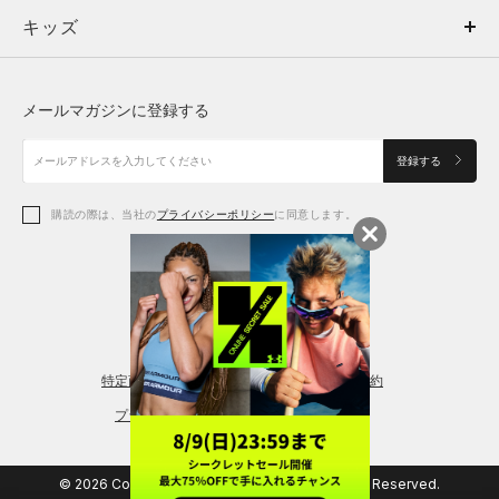
キッズ
トップス
ボトムス
キッズ
トップス
ボトムス
シューズ
シューズ
メールマガジンに登録する
ボトムス
シューズ
アクセサリー
アクセサリー
登録する
シューズ
アクセサリー
購読の際は、当社の
プライバシーポリシー
に同意します。
アクセサリー
スポーツブラ
レギンス＆タイツ
特定商取引法に基づく通販の表記
会員規約
プライバシーポリシー
© 2026 Copyright DOME Corporation. All Rights Reserved.