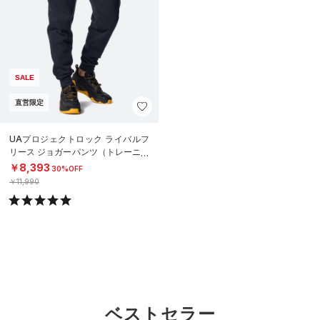
SALE
直営限定
UAプロジェクトロック ライバルフ
リース ジョガーパンツ（トレーニン
グ/MEN）
￥8,393
30%OFF
￥11,990
ベストセラー