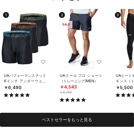
1
2
3
SALE
UAパフォーマンステック
UAクール プロ ショーツ
UAヒート
6インチ アンダーウェア
（トレーニング/MEN）
ギンス（ト
（3枚セット）（トレーニ
EN）
￥4,543
￥6,490
￥5,500
ング/MEN）
￥6,490
ベストセラーをもっと見る