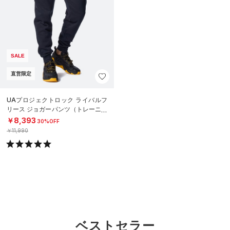
SALE
直営限定
UAプロジェクトロック ライバルフ
リース ジョガーパンツ（トレーニン
グ/MEN）
￥8,393
30%OFF
￥11,990
ベストセラー