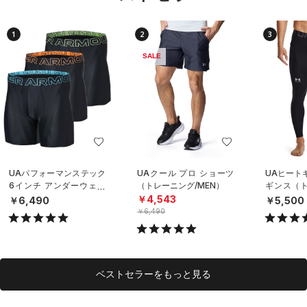
1
2
3
SALE
UAパフォーマンステック
UAクール プロ ショーツ
UAヒート
6インチ アンダーウェア
（トレーニング/MEN）
ギンス（ト
（3枚セット）（トレーニ
EN）
￥4,543
￥6,490
￥5,500
ング/MEN）
￥6,490
ベストセラーをもっと見る