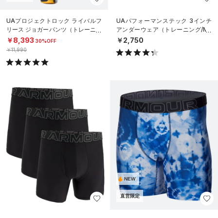
UAプロジェクトロック ライバルフ
UAパフォーマンステック 3インチ
リース ジョガーパンツ（トレーニン
アンダーウェア（トレーニング/ME
グ/MEN）
N）
￥8,393
￥2,750
30%OFF
￥11,990
NEW
直営限定