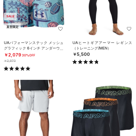
SALE
直営限定
UAパフォーマンステック メッシュ
UAヒートギアアーマー レギンス
グラフィック 6インチ アンダーウェ
（トレーニング/MEN）
ア（トレーニング/MEN）
￥5,500
￥2,079
30%OFF
￥2,970