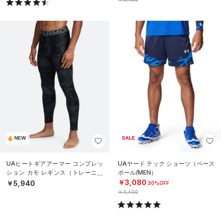
NEW
SALE
UAヒートギアアーマー コンプレッ
UAヤード テック ショーツ（ベース
ション カモ レギンス（トレーニン
ボール/MEN）
グ/MEN）
￥3,080
￥5,940
30%OFF
￥4,400