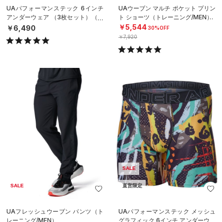
UAパフォーマンステック 6インチ
UAウーブン マルチ ポケット プリン
アンダーウェア （3枚セット）（ト
ト ショーツ（トレーニング/MEN）
レーニング/MEN）
￥5,544
￥6,490
30%OFF
￥7,920
SALE
SALE
直営限定
UAフレッシュウーブン パンツ（ト
UAパフォーマンステック メッシュ
レーニング/MEN）
グラフィック 6インチ アンダーウェ