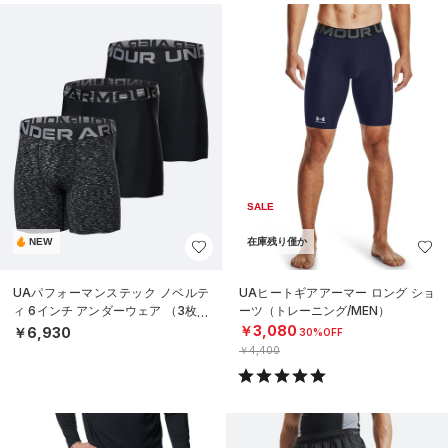
SALE
NEW
在庫残り僅か
UAパフォーマンステック ノベルテ
UAヒートギアアーマー ロング ショ
ィ 6インチ アンダーウェア （3枚セ
ーツ（トレーニング/MEN）
ット）（トレーニング/MEN）
￥3,080
￥6,930
30%OFF
￥4,400