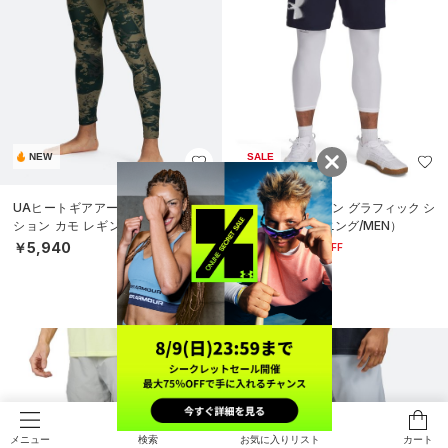
NEW
SALE
UAヒートギアアーマー コンプレッ
UAテック ウーブン グラフィック シ
ション カモ レギンス（トレーニン
ョーツ（トレーニング/MEN）
グ/MEN）
￥3,080
￥5,940
30%OFF
￥4,400
検索
お気に入りリスト
カート
メニュー