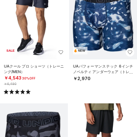
SALE
NEW
UAクール プロ ショーツ（トレーニ
UAパフォーマンステック 6インチ
ング/MEN）
ノベルティ アンダーウェア（トレー
ニング/MEN）
￥4,543
￥2,970
30%OFF
￥6,490