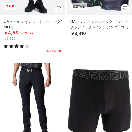
SALE
直営限定
UAクール レギンス（トレーニング/
UAパフォーマンステック メッシュ
MEN）
グラフィック 6インチ アンダーウェ
ア（トレーニング/MEN）
￥4,851
￥3,410
30%OFF
￥6,930
SOLD OUT