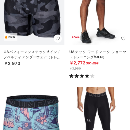
NEW
SALE
UAパフォーマンステック 6インチ
UAテック ワードマーク ショーツ
ノベルティ アンダーウェア（トレー
（トレーニング/MEN）
ニング/MEN）
￥2,772
￥2,970
30%OFF
￥3,960