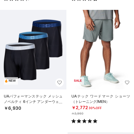
NEW
SALE
UAパフォーマンステック メッシュ
UAテック ワードマーク ショーツ
ノベルティ 6インチ アンダーウェア
（トレーニング/MEN）
（3枚セット）（トレーニング/ME
￥2,772
￥6,930
30%OFF
N）
￥3,960