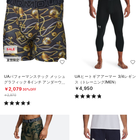
SALE
直営限定
UAパフォーマンステック メッシュ
UAヒートギアアーマー 3/4レギン
グラフィック 6インチ アンダーウェ
ス（トレーニング/MEN）
ア（トレーニング/MEN）
￥4,950
￥2,079
30%OFF
￥2,970