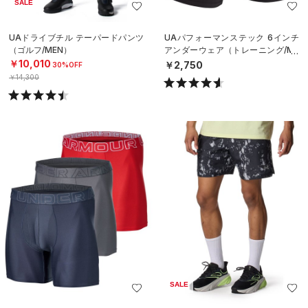
SALE
UAドライブチル テーパードパンツ
UAパフォーマンステック 6インチ
（ゴルフ/MEN）
アンダーウェア（トレーニング/ME
N）
￥10,010
￥2,750
30%OFF
￥14,300
SALE