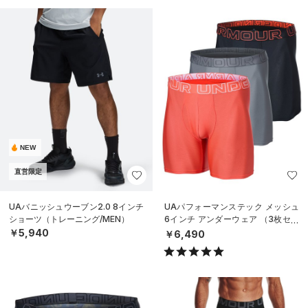
NEW
直営限定
UAバニッシュウーブン2.0 8インチ
UAパフォーマンステック メッシュ
ショーツ（トレーニング/MEN）
6インチ アンダーウェア （3枚セッ
ト）（トレーニング/MEN）
￥5,940
￥6,490