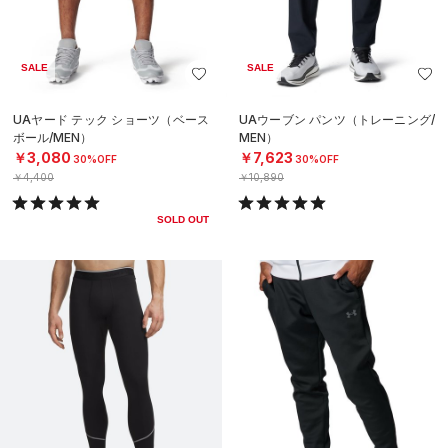
SALE
SALE
UAヤード テック ショーツ（ベース
UAウーブン パンツ（トレーニング/
ボール/MEN）
MEN）
￥3,080
￥7,623
30%OFF
30%OFF
￥4,400
￥10,890
SOLD OUT