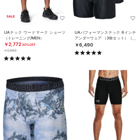
SALE
UAテック ワードマーク ショーツ
UAパフォーマンステック 6インチ
（トレーニング/MEN）
アンダーウェア （3枚セット）（ト
レーニング/MEN）
￥2,772
￥6,490
30%OFF
￥3,960