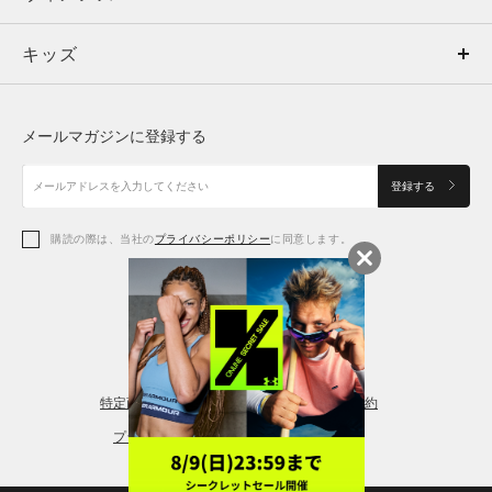
キッズ
トップス
ボトムス
キッズ
トップス
ボトムス
シューズ
シューズ
メールマガジンに登録する
ボトムス
シューズ
アクセサリー
アクセサリー
登録する
シューズ
アクセサリー
購読の際は、当社の
プライバシーポリシー
に同意します。
アクセサリー
スポーツブラ
レギンス＆タイツ
特定商取引法に基づく通販の表記
会員規約
プライバシーポリシー