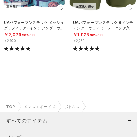
直営限定
在庫残り僅か
UAパフォーマンステック メッシュ
UAパフォーマンステック 6インチ
グラフィック 6インチ アンダーウェ
アンダーウェア（トレーニング/ME
ア（トレーニング/MEN）
N）
￥2,079
￥1,925
30%OFF
30%OFF
￥2,970
￥2,750
TOP
メンズ＋ボーイズ
ボトムス
すべてのアイテム