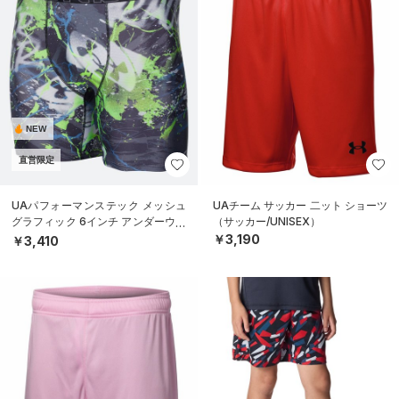
NEW
直営限定
UAパフォーマンステック メッシュ
UAチーム サッカー 二ット ショーツ
グラフィック 6インチ アンダーウェ
（サッカー/UNISEX）
ア（トレーニング/MEN）
￥3,190
￥3,410