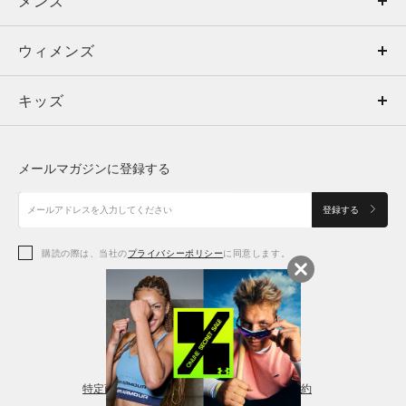
メンズ
メンズ
ウィメンズ
トップス
ウィメンズ
キッズ
トップス
ボトムス
キッズ
トップス
ボトムス
シューズ
シューズ
メールマガジンに登録する
ボトムス
シューズ
アクセサリー
アクセサリー
登録する
シューズ
アクセサリー
購読の際は、当社の
プライバシーポリシー
に同意します。
アクセサリー
スポーツブラ
レギンス＆タイツ
特定商取引法に基づく通販の表記
会員規約