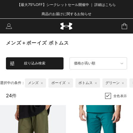
【最大75%OFF】シークレットセール開催中 ｜ 詳細はこちら
商品のお届けに関するお知らせ
メンズ＋ボーイズ ボトムス
絞り込み検索
価格が高い順
選択中の条件：
メンズ
ボーイズ
ボトムス
グリーン
24件
全色表示