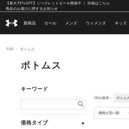
【最大75%OFF】シークレットセール開催中 ｜ 詳細はこちら
商品のお届けに関するお知らせ
新商品
セール
メンズ
ウィメンズ
キッズ
TOP
ボトムス
ボトムス
キーワード
選択中の条件：
ボトム
価格が安い順
価格タイプ