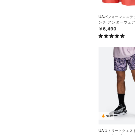
36X32
36X34
UAパフォーマンステッ
36X36
ンチ アンダーウェア
（トレーニング/MEN
￥6,490
38X32
38X34
38X36
40X32
40X34
40X36
FREE
ONESIZE
NEW
UAストリートクエス