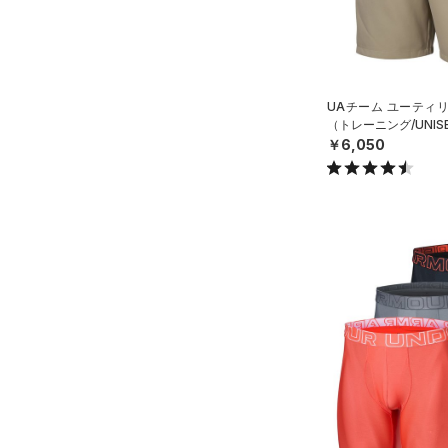
36
HEATGEAR ARMOUR(ヒート
38
ギアアーマー)
（0）
40
STORM(ストーム)
（1）
30X30
COLDGEAR INFRARED(コー
UAチーム ユーティ
（トレーニング/UNIS
30X32
ルドギアインフラレッド)
￥6,050
（0）
30X34
AUXETIC(オーゼティック)
30X36
（0）
32X30
Charged Cotton(チャージド
32X32
コットン)
（0）
32X34
Rival Fleece(ライバルフリー
32X36
ス)
（0）
34X30
Armour Fleece(アーマーフリ
ース)
（0）
34X32
34X34
34X36