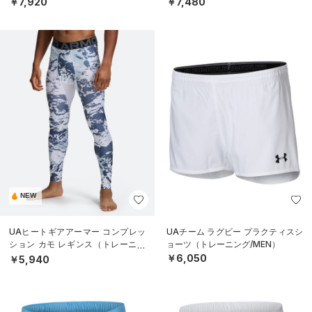
￥7,920
￥7,480
NEW
UAヒートギアアーマー コンプレッ
UAチーム ラグビー プラクティスシ
ション カモ レギンス（トレーニン
ョーツ（トレーニング/MEN）
グ/MEN）
￥6,050
￥5,940