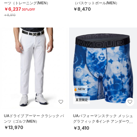
ーツ（トレーニング/MEN）
（バスケットボール/MEN）
￥6,237
￥8,470
30%OFF
￥8,910
NEW
直営限定
UAドライブ アーマー クラシック パ
UAパフォーマンステック メッシュ
ンツ（ゴルフ/MEN）
グラフィック 6インチ アンダーウェ
ア（トレーニング/MEN）
￥13,970
￥3,410