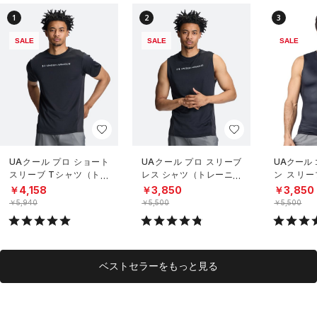
1
2
3
SALE
SALE
SALE
UAクール プロ ショート
UAクール プロ スリーブ
UAクール
スリーブ Tシャツ（トレ
レス シャツ（トレーニン
ン スリー
ーニング/MEN）
グ/MEN）
（トレーニ
￥4,158
￥3,850
￥3,850
￥5,940
￥5,500
￥5,500
ベストセラーをもっと見る