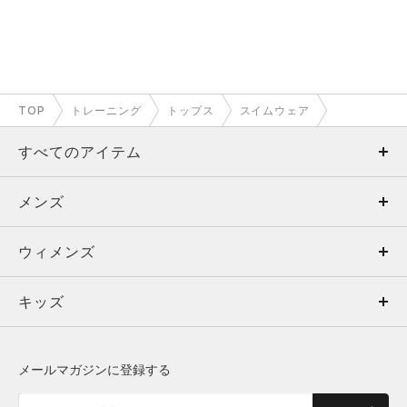
TOP
トレーニング
トップス
スイムウェア
すべてのアイテム
メンズ
メンズ
ウィメンズ
トップス
ウィメンズ
キッズ
トップス
ボトムス
キッズ
トップス
ボトムス
シューズ
シューズ
メールマガジンに登録する
ボトムス
シューズ
アクセサリー
アクセサリー