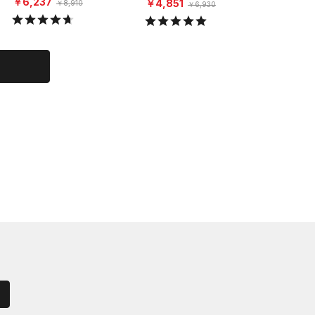
￥6,237
￥6,23
￥4,851
￥8,910
￥6,930