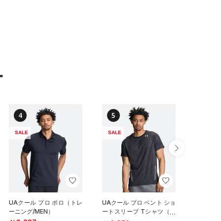
ー
4
5
6
SALE
SALE
SALE
UAクール プロ ポロ（トレ
UAクール プロ ベント ショ
UAクー
ーニング/MEN）
ートスリーブ Tシャツ（ト
ーニング/
レーニング/MEN）