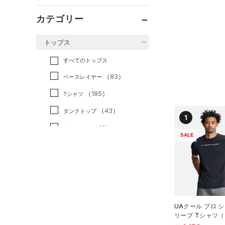
カテゴリー
トップス
すべてのトップス
（83）
ベースレイヤー
（185）
Tシャツ
（43）
タンクトップ
1
（10）
ポロシャツ
SALE
（24）
ロングTシャツ
（11）
パーカー&トレーナー
（25）
ジャケット
（13）
ジャージ
UAクール プロ 
（1）
ベスト
リーブ Tシャツ
ング/MEN）