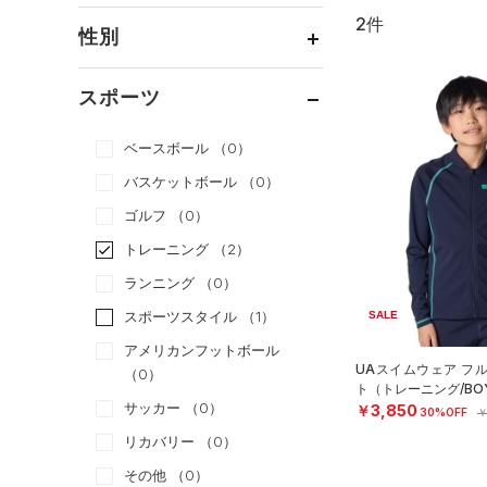
2件
通常価格
（0）
性別
セール
（2）
メンズ
（0）
スポーツ
ウィメンズ
（0）
ベースボール
（0）
ボーイズ
（2）
バスケットボール
（0）
ガールズ
（0）
ゴルフ
（0）
ユニセックス
（0）
トレーニング
（2）
ランニング
（0）
スポーツスタイル
（1）
SALE
アメリカンフットボール
UAスイムウェア フ
（0）
ト（トレーニング/BO
サッカー
（0）
￥3,850
30%OFF
￥
リカバリー
（0）
その他
（0）