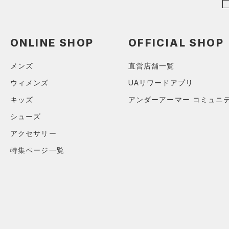
～
円
円
ブルー
パープル
レッド
イエロー
（0）
FLOW(フロー)
（0）
ベルト
在庫
HOVR(ホバー)
（0）
（4）
グローブ・手袋
ONLINE SHOP
OFFICIAL SHOP
オレンジ
その他
在庫あり
CHARGED(チャージド)
（0）
限定
（10）
アイウェア
MICRO G(マイクロＧ)
（0）
メンズ
直営店舗一覧
リストバンド＆ヘッドバンド
直営限定
（0）
コレクション
（8）
TRIBASE(トライベース)
ウィメンズ
UAリワードアプリ
公式サイト限定
（0）
（0）
（0）
スポーツマスク
キッズ
アンダーアーマー コミュニ
プロジェクトロック
（0）
在庫残りわずか
（0）
RUSH(ラッシュ)
（0）
（33）
ソックス
シューズ
ステフィン・カリー
（0）
ISO-CHILL(アイソチル)
（0）
（0）
ネックウォーマー
アジア限定
（0）
アクセサリー
Tech(テック)
（0）
（2）
スリーブ
特集ページ一覧
COLDGEAR ARMOUR(コール
（6）
ドギアアーマー)
タオル
（0）
HEATGEAR ARMOUR(ヒート
（0）
ボール
ギアアーマー)
（0）
（0）
イヤホン＆ヘッドホン
STORM(ストーム)
（0）
（5）
ウォーターボトル
COLDGEAR INFRARED(コー