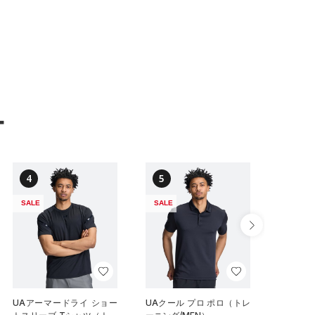
ー
4
5
6
SALE
SALE
NEW
UAアーマードライ ショー
UAクール プロ ポロ（トレ
UAイン