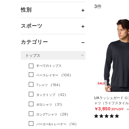
3件
通常価格
（0）
性別
セール
（3）
メンズ
（1）
スポーツ
ウィメンズ
（0）
ベースボール
（0）
ボーイズ
（2）
カテゴリー
バスケットボール
（0）
ガールズ
（0）
トップス
ゴルフ
（0）
ユニセックス
（0）
トレーニング
すべてのトップス
（2）
ランニング
（0）
（106）
ベースレイヤー
スポーツスタイル
（1）
SALE
（194）
Tシャツ
アメリカンフットボール
（42）
タンクトップ
UAラッシュガード ロ
（0）
ャツ（ライフスタイル/
（31）
ポロシャツ
サッカー
（0）
￥3,850
30%OFF
￥
（28）
ロングTシャツ
リカバリー
（0）
（14）
パーカー&トレーナー
その他
（0）