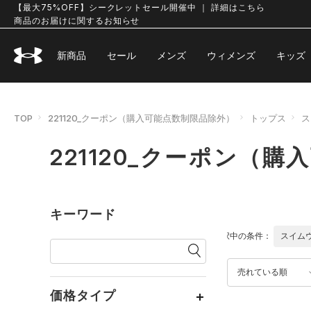
【最大75%OFF】シークレットセール開催中 ｜ 詳細はこちら
商品のお届けに関するお知らせ
新商品
セール
メンズ
ウィメンズ
キッズ
TOP
221120_クーポン（購入可能点数制限品除外）
トップス
ス
221120_クーポン（
キーワード
選択中の条件：
スイム
売れている順
価格タイプ