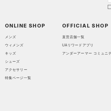
（0）
直営限定
ボール
（0）
コレクション
TRIBASE(トライベース)
公式サイト限定
（0）
（0）
（0）
イヤホン＆ヘッドホン
プロジェクトロック
（0）
在庫残りわずか
（0）
RUSH(ラッシュ)
（0）
（1）
ウォーターボトル
ONLINE SHOP
OFFICIAL SHOP
ステフィン・カリー
（0）
ISO-CHILL(アイソチル)
（0）
（7）
その他
アジア限定
（0）
Tech(テック)
（0）
メンズ
直営店舗一覧
COLDGEAR ARMOUR(コール
ウィメンズ
UAリワードアプリ
ドギアアーマー)
（0）
キッズ
アンダーアーマー コミュニ
HEATGEAR ARMOUR(ヒート
シューズ
ギアアーマー)
（0）
STORM(ストーム)
（0）
アクセサリー
COLDGEAR INFRARED(コー
特集ページ一覧
ルドギアインフラレッド)
（0）
AUXETIC(オーゼティック)
（0）
Charged Cotton(チャージド