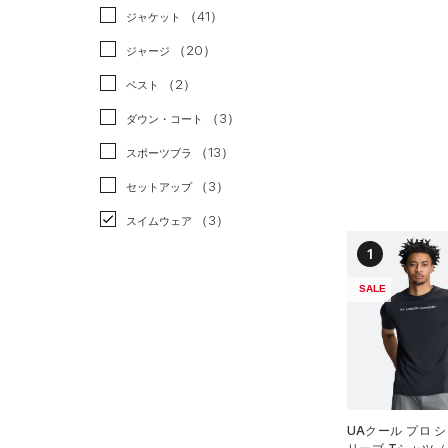
（41）
ジャケット
（20）
ジャージ
（2）
ベスト
（3）
ダウン・コート
（13）
スポーツブラ
（3）
セットアップ
（3）
スイムウェア
1
ボトムス
SALE
アクセサリー
すべてのボトムス
シューズ
すべてのアクセサリー
（47）
レギンス&タイツ
すべてのシューズ
（33）
バックパック
（126）
ショートパンツ
サイズ
（79）
スポーツシューズ
ショルダー＆トートバッグ
（72）
パンツ(ロングパンツ)
（10）
サイズがありません。
カラー
（2）
スパイク
UAクール プロ 
（9）
スウェット＆フリース
（12）