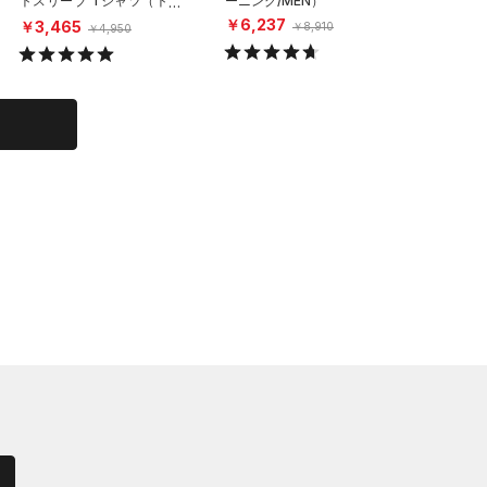
トスリーブ Tシャツ（トレ
ーニング/MEN）
ハイサポ
ーニング/MEN）
グ/WOM
￥6,237
￥3,465
￥6,60
￥8,910
￥4,950