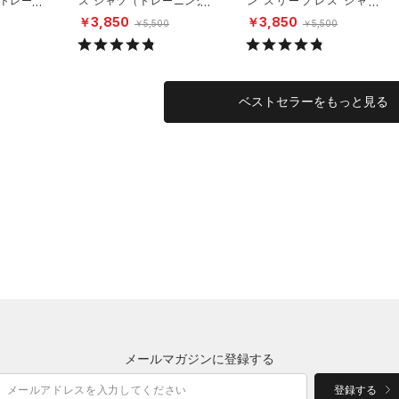
（トレーニ
ス シャツ（トレーニング/
ン スリーブレス シャツ
MEN）
（トレーニング/MEN）
￥3,850
￥3,850
￥5,500
￥5,500
ベストセラーをもっと見る
メールマガジンに登録する
登録する