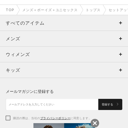
TOP
メンズ＋ボーイズ＋ユニセックス
トップス
セットアッ
すべてのアイテム
メンズ
メンズ
ウィメンズ
トップス
ウィメンズ
キッズ
トップス
ボトムス
キッズ
トップス
ボトムス
シューズ
シューズ
メールマガジンに登録する
ボトムス
シューズ
アクセサリー
アクセサリー
登録する
シューズ
アクセサリー
購読の際は、当社の
プライバシーポリシー
に同意します。