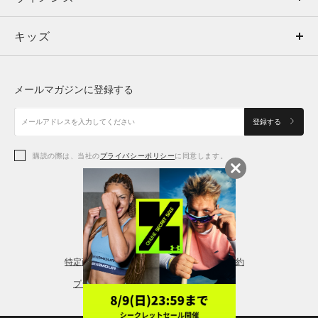
キッズ
トップス
ボトムス
キッズ
トップス
ボトムス
シューズ
シューズ
メールマガジンに登録する
ボトムス
シューズ
アクセサリー
アクセサリー
登録する
シューズ
アクセサリー
購読の際は、当社の
プライバシーポリシー
に同意します。
アクセサリー
スポーツブラ
レギンス＆タイツ
特定商取引法に基づく通販の表記
会員規約
プライバシーポリシー