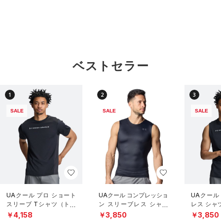
ベストセラー
1
2
3
SALE
SALE
SALE
UAクール プロ ショート
UAクール コンプレッショ
UAクール
スリーブ Tシャツ（トレ
ン スリーブレス シャツ
レス シャ
ーニング/MEN）
（トレーニング/MEN）
グ/MEN）
￥4,158
￥3,850
￥3,850