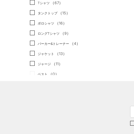
スポーツスタイル
（0）
（67）
Tシャツ
アメリカンフットボール
（15）
タンクトップ
（0）
（16）
ポロシャツ
サッカー
（0）
（9）
ロングTシャツ
リカバリー
（0）
（4）
パーカー&トレーナー
その他
（0）
（13）
ジャケット
（11）
ジャージ
（0）
ベスト
（0）
ダウン・コート
（4）
スポーツブラ
（0）
セットアップ
（0）
スイムウェア
ボトムス