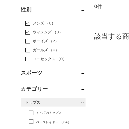
0件
通常価格
（0）
性別
セール
（0）
メンズ
（0）
ウィメンズ
（0）
該当する
ボーイズ
（2）
ガールズ
（0）
ユニセックス
（0）
スポーツ
ベースボール
（0）
カテゴリー
バスケットボール
（0）
トップス
ゴルフ
（0）
トレーニング
すべてのトップス
（0）
ランニング
（0）
（34）
ベースレイヤー