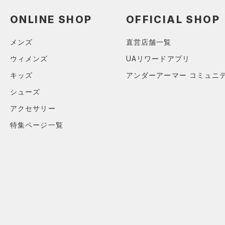
アクセサリー
すべてのボトムス
ONLINE SHOP
OFFICIAL SHOP
シューズ
すべてのアクセサリー
（4）
レギンス&タイツ
すべてのシューズ
（7）
バックパック
（37）
ショートパンツ
サイズ
メンズ
直営店舗一覧
（4）
スポーツシューズ
（1）
ショルダー＆トートバッグ
（16）
パンツ(ロングパンツ)
ウィメンズ
UAリワードアプリ
カテゴリーを選択してください。
カラー
（1）
スパイク
（4）
サックパック
（1）
スウェット＆フリース
キッズ
アンダーアーマー コミュニ
スポーツスタイルシューズ
（1）
ウェストバッグ
（10）
シューズ
アンダーウェア
（2）
（3）
ダッフルバッグ
（0）
アクセサリー
ブラック
スカート
ホワイト
ブラウン
グリーン
（2）
サンダル
（10）
キャップ＆ビーニー
特集ページ一覧
（1）
スイムウェア
（1）
ベルト
ブルー
パープル
レッド
イエロー
（3）
グローブ・手袋
（4）
アイウェア
オレンジ
その他
リストバンド＆ヘッドバンド
（3）
価格
（0）
スポーツマスク