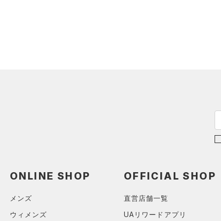
（1）
ジャージ
（1）
ベスト
（0）
ダウン・コート
（5）
スポーツブラ
（0）
セットアップ
（1）
スイムウェア
ボトムス
アクセサリー
すべてのボトムス
シューズ
すべてのアクセサリー
（12）
レギンス&タイツ
すべてのシューズ
（3）
バックパック
（36）
ショートパンツ
サイズ
（0）
ONLINE SHOP
OFFICIAL SHOP
スポーツシューズ
（1）
ショルダー＆トートバッグ
（17）
パンツ(ロングパンツ)
カテゴリーを選択してください。
カラー
（0）
スパイク
（1）
サックパック
（1）
スウェット＆フリース
メンズ
直営店舗一覧
スポーツスタイルシューズ
（4）
ウェストバッグ
（3）
アンダーウェア
ウィメンズ
UAリワードアプリ
（0）