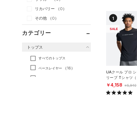
リカバリー
（0）
1
その他
（0）
SALE
カテゴリー
トップス
すべてのトップス
（16）
ベースレイヤー
UAクール プロ 
リーブ Tシャツ
（59）
Tシャツ
ング/MEN）
￥4,158
￥5,940
（12）
タンクトップ
（12）
ポロシャツ
（2）
ロングTシャツ
（2）
パーカー&トレーナー
（9）
ジャケット