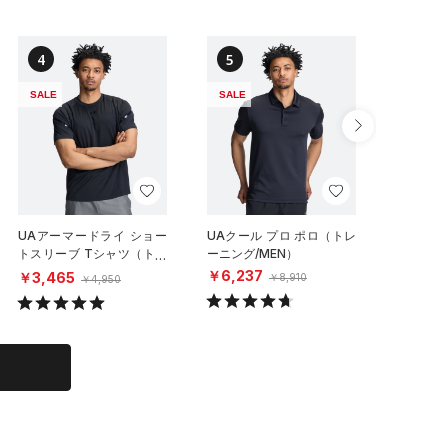
4
5
6
SALE
SALE
NEW
UAアーマードライ ショー
UAクール プロ ポロ（トレ
UAイン
トスリーブ Tシャツ（トレ
ーニング/MEN）
ハイサポ
ーニング/MEN）
グ/WOM
￥6,237
￥3,465
￥6,60
￥8,910
￥4,950