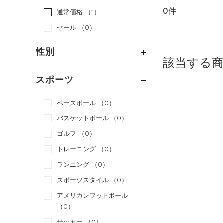
0件
通常価格
（1）
セール
（0）
性別
該当する
メンズ
（0）
スポーツ
ウィメンズ
（0）
ベースボール
（0）
ボーイズ
（0）
バスケットボール
（0）
ガールズ
（0）
ゴルフ
（0）
ユニセックス
（0）
トレーニング
（0）
ランニング
（0）
スポーツスタイル
（0）
アメリカンフットボール
（0）
サッカー
（0）