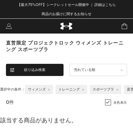
【最大75%OFF】シークレットセール開催中 ｜ 詳細はこちら
商品のお届けに関するお知らせ
直営限定 プロジェクトロック ウィメンズ トレーニ
ング スポーツブラ
絞り込み検索
売れている順
選択中の条件：
ウィメンズ
トレーニング
スポーツブラ
直
0件
全色表示
該当する商品がありません。