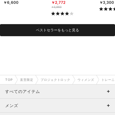
ニング/WOMEN）
N）
NISEX）
￥6,600
￥2,772
￥3,300
￥3,960
ベストセラーをもっと見る
TOP
直営限定
プロジェクトロック
ウィメンズ
トレーニ
すべてのアイテム
メンズ
メンズ