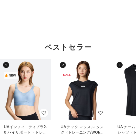
ベストセラー
1
2
3
SALE
NEW
UAインフィニティブラ2.
UAテック マッスル タン
UAチーム
0 ハイサポート（トレー
ク（トレーニング/WOME
シャツ（ト