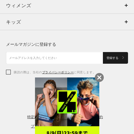
ウィメンズ
トップス
ウィメンズ
キッズ
トップス
ボトムス
キッズ
トップス
ボトムス
シューズ
シューズ
メールマガジンに登録する
ボトムス
シューズ
アクセサリー
アクセサリー
登録する
シューズ
アクセサリー
購読の際は、当社の
プライバシーポリシー
に同意します。
アクセサリー
スポーツブラ
レギンス＆タイツ
特定商取引法に基づく通販の表記
会員規約
プライバシーポリシー