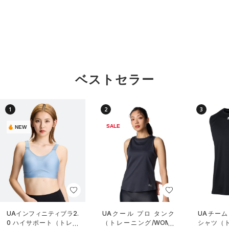
ベストセラー
1
2
3
SALE
NEW
UAインフィニティブラ2.
UAクール プロ タンク
UAチーム
0 ハイサポート（トレー
（トレーニング/WOME
シャツ（ト