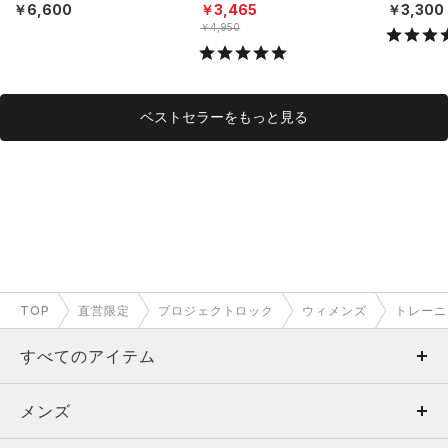
ニング/WOMEN）
N）
NISEX）
￥6,600
￥3,465
￥3,300
￥4,950
ベストセラーをもっと見る
TOP
直営限定
プロジェクトロック
ウィメンズ
トレーニ
すべてのアイテム
メンズ
メンズ