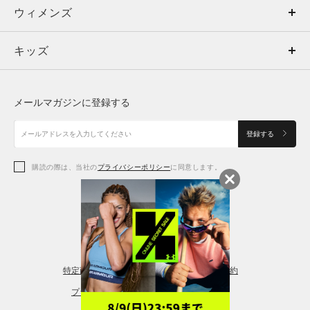
ウィメンズ
トップス
ウィメンズ
キッズ
トップス
ボトムス
キッズ
トップス
ボトムス
シューズ
シューズ
メールマガジンに登録する
ボトムス
シューズ
アクセサリー
アクセサリー
登録する
シューズ
アクセサリー
購読の際は、当社の
プライバシーポリシー
に同意します。
アクセサリー
スポーツブラ
レギンス＆タイツ
特定商取引法に基づく通販の表記
会員規約
プライバシーポリシー