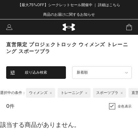
【最大75%OFF】シークレットセール開催中 ｜ 詳細はこちら
商品のお届けに関するお知らせ
直営限定 プロジェクトロック ウィメンズ トレーニ
ング スポーツブラ
絞り込み検索
新着順
選択中の条件：
ウィメンズ
トレーニング
スポーツブラ
直
0件
全色表示
該当する商品がありません。