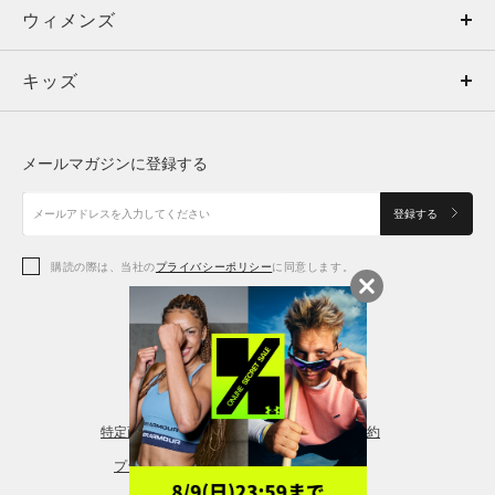
ウィメンズ
トップス
ウィメンズ
キッズ
トップス
ボトムス
キッズ
トップス
ボトムス
シューズ
シューズ
メールマガジンに登録する
ボトムス
シューズ
アクセサリー
アクセサリー
登録する
シューズ
アクセサリー
購読の際は、当社の
プライバシーポリシー
に同意します。
アクセサリー
スポーツブラ
レギンス＆タイツ
特定商取引法に基づく通販の表記
会員規約
プライバシーポリシー