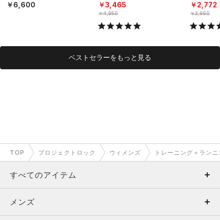
ニング/WOMEN）
N）
N）
￥6,600
￥3,465
￥2,772
￥4,950
￥3,960
ベストセラーをもっと見る
TOP
プロジェクトロック
ウィメンズ
トレーニング＋ランニ
すべてのアイテム
メンズ
メンズ